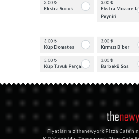
3.00
3.00
Ekstra Sucuk
Ekstra Mozarella
Peyniri
3.00
3.00
Küp Domates
Kırmızı Biber
5.00
3.00
Küp Tavuk Parçaları
Barbekü Sos
Fiyatlarımız thenewyork Pizza Cafe'nin t
K.D.V. dahildir. Thenewyork Pizza Cafe ön