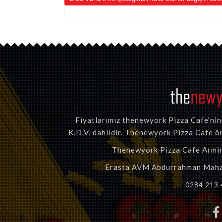
Fiyatlarımız thenewyork Pizza Cafe'nin t
K.D.V. dahildir. Thenewyork Pizza Cafe ön
Thenewyork Pizza Cafe Armin T
Erasta AVM Abdurrahman Mahal
0284 213 