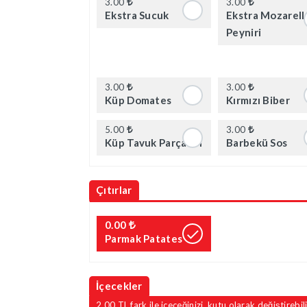
3.00
3.00
Ekstra Sucuk
Ekstra Mozarell
Peyniri
3.00
3.00
Küp Domates
Kırmızı Biber
5.00
3.00
Küp Tavuk Parçaları
Barbekü Sos
Çıtırlar
0.00
Parmak Patates
İçecekler
2.00 TL fark ile içeceğinizi, kutu olarak değiştirebili