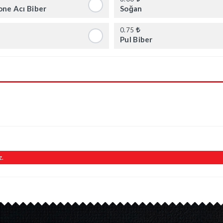
one Acı Biber
Soğan
0.75
Pul Biber
z.