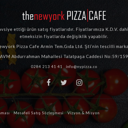
vsiye ettiği ürün satış fiyatlarıdır. Fiyatlarımıza K.D.V. da
etmeksizin fiyatlarda değişiklik yapabilir.
wyork Pizza Cafe Armin Tem.Gıda Ltd. Şti’nin tescilli marka
 AVM Abdurrahman Mahallesi Talatpaşa Caddesi No:59/159
0284 213 41 41
info@nypizza.co
nması
Mesafeli Satış Sözleşmesi
Vizyon & Misyon