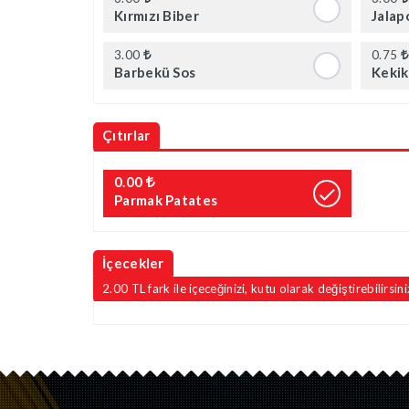
Kırmızı Biber
Jalap
3.00
0.75
Barbekü Sos
Kekik
Çıtırlar
0.00
Parmak Patates
İçecekler
2.00 TL fark ile içeceğinizi, kutu olarak değiştirebilirsini