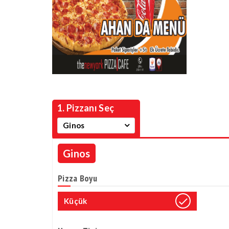
1. Pizzanı Seç
Ginos
Ginos
Pizza Boyu
Küçük