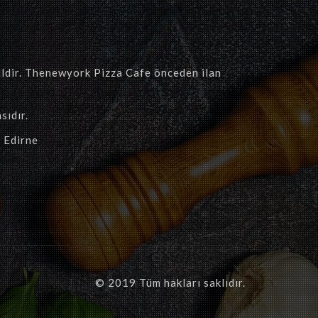
hildir. Thenewyork Pizza Cafe önceden ilan
sıdır.
 Edirne
© 2019 Tüm hakları saklıdır.