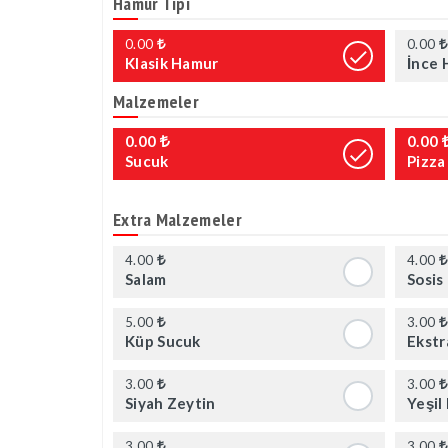
Hamur Tipi
0.00
0.00
Klasik Hamur
İnce 
Malzemeler
0.00
0.00
Sucuk
Pizza
Extra Malzemeler
4.00
4.00
Salam
Sosis
5.00
3.00
Küp Sucuk
Ekstr
3.00
3.00
Siyah Zeytin
Yeşil
3.00
3.00