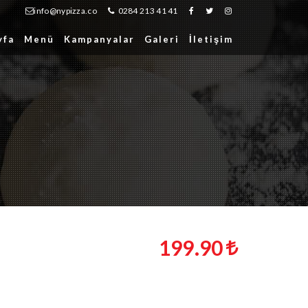
info@nypizza.co
0284 213 41 41
yfa
Menü
Kampanyalar
Galeri
İletişim
199.90