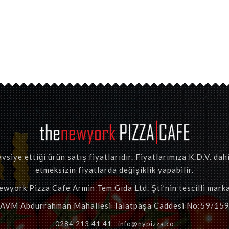
vsiye ettiği ürün satış fiyatlarıdır. Fiyatlarımıza K.D.V. da
etmeksizin fiyatlarda değişiklik yapabilir.
wyork Pizza Cafe Armin Tem.Gıda Ltd. Şti’nin tescilli marka
 AVM Abdurrahman Mahallesi Talatpaşa Caddesi No:59/159
0284 213 41 41
info@nypizza.co