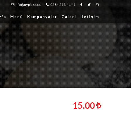
info@nypizza.co
0284 213 41 41
yfa
Menü
Kampanyalar
Galeri
İletişim
15.00