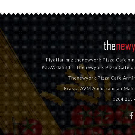
Fiyatlarımız thenewyork Pizza Cafe'nin t
K.D.V. dahildir. Thenewyork Pizza Cafe ön
Thenewyork Pizza Cafe Armin T
Erasta AVM Abdurrahman Mahal
0284 213 