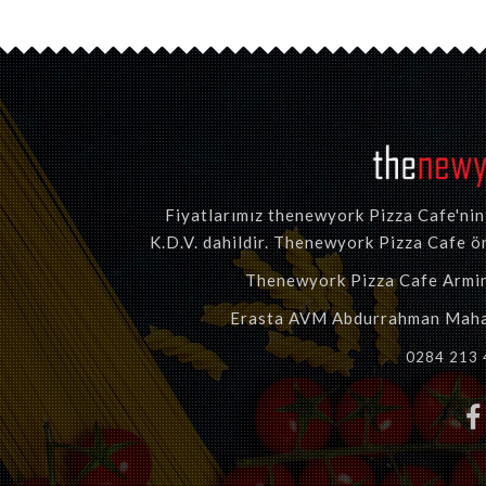
Fiyatlarımız thenewyork Pizza Cafe'nin t
K.D.V. dahildir. Thenewyork Pizza Cafe ön
Thenewyork Pizza Cafe Armin T
Erasta AVM Abdurrahman Mahal
0284 213 